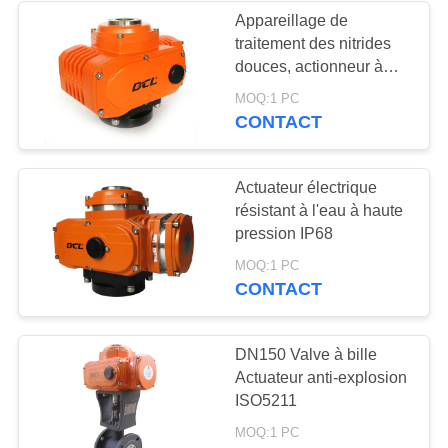
Appareillage de
traitement des nitrides
28
douces, actionneur à
Valve à papillon
l'épreuve de l'explosion
MOQ:1 PC
IP68
CONTACT
électrique
Actuateur électrique
résistant à l'eau à haute
pression IP68
23
MOQ:1 PC
CONTACT
une valve à bille
électrique
DN150 Valve à bille
Actuateur anti-explosion
ISO5211
MOQ:1 PC