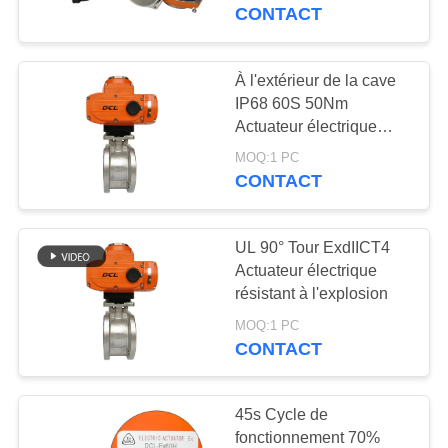
NOUS
CONTACT
VISITE
À l'extérieur de la cave
92
D'USINE
IP68 60S 50Nm
Actuateur électrique
Actuateur électrique
résistant aux explosions
résistant à
MOQ:1 PC
CONTRÔLE
CONTACT
DE
l'explosion
QUALITÉ
UL 90° Tour ExdIICT4
Actuateur électrique
CONTACTEZ-
résistant à l'explosion
56
NOUS
MOQ:1 PC
Actuateur électrique
CONTACT
intelligent
DEMANDEZ
45s Cycle de
UNE
fonctionnement 70%