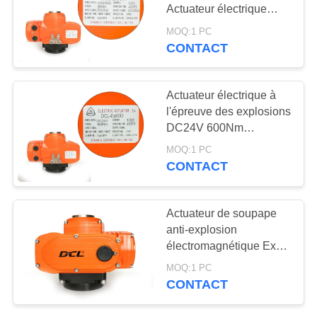
CITATION
Actuateur électrique
résistant à l'explosion
MOQ:1 PC
CONTACT
71
中
文
Actuateur compact
Actuateur électrique à
官
l'épreuve des explosions
DC24V 600Nm
网
entièrement fermé
MOQ:1 PC
CONTACT
PLAN
19
DU
Actuateur de soupape
Actuateur électrique
SITE
anti-explosion
électromagnétique Exd II
sans défaillance
CT4Gb 400Nm
MOQ:1 PC
PRIVACY
CONTACT
POLICY