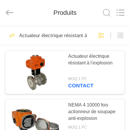
2026
Dynamic
Corporation
Produits
Limited.
All
Rights
Reserved.
MAISON
83
Actuateur électrique résistant à l'explosion
Actuateur quart tour
DES
Actuateur électrique
PRODUITS
résistant à l'explosion
VR
MOQ:1 PC
SHOW
CONTACT
27
Actuateur à
AU
NEMA 4 10000 fois
actionneur de soupape
SUJET
plusieurs tours
anti-explosion
DE
MOQ:1 PC