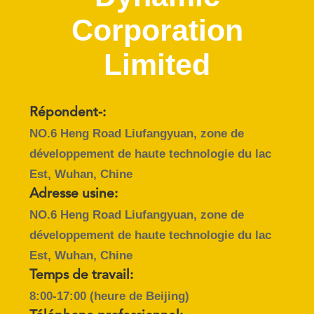
NOUS
Corporation
VISITE
Limited
D'USINE
Répondent-:
CONTRÔLE
NO.6 Heng Road Liufangyuan, zone de
DE
développement de haute technologie du lac
QUALITÉ
Est, Wuhan, Chine
Adresse usine:
CONTACTEZ-
NO.6 Heng Road Liufangyuan, zone de
NOUS
développement de haute technologie du lac
Est, Wuhan, Chine
DEMANDEZ
Temps de travail:
UNE
8:00-17:00 (heure de Beijing)