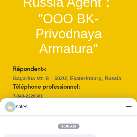
Russia Agent：
"OOO BK-
Privodnaya
Armatura"
Répondent-:
Gagarina str. 8 – 602/2, Ekaterinburg, Russia
Téléphone professionnel:
7-343-2220601
sales
Personne à contacter :
1:36 AM
Mr. Evgenii