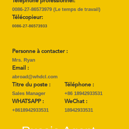
Téléphone professionnel:
CITATION
0086-27-86573979
(Le temps de travail)
Télécopieur:
中
0086-27-86573933
文
官
Personne à contacter :
网
Mrs. Ryan
Email :
PLAN
abroad@whdcl.com
DU
Titre du poste :
Téléphone :
Sales Manager
+86 18942933531
SITE
WHATSAPP :
WeChat :
+8618942933531
18942933531
PRIVACY
POLICY