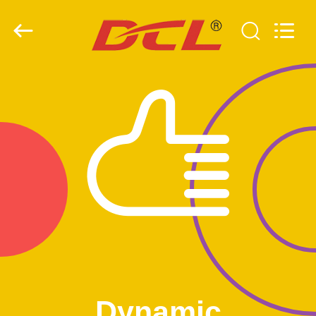
2026
Dynamic
Corporation
Limited.
All
Rights
Reserved.
MAISON
DES
PRODUITS
VR
SHOW
AU
SUJET
DE
Dynamic