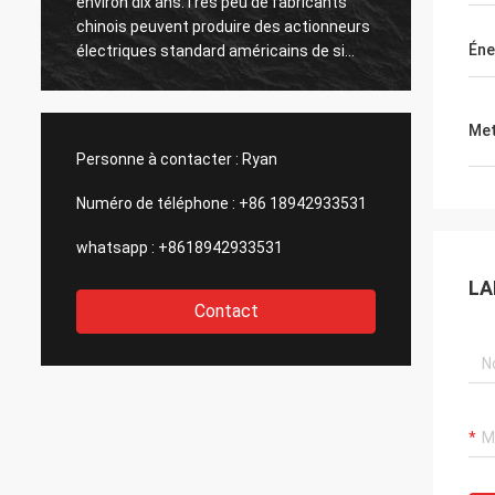
environ dix ans.Très peu de fabricants
nous sommes t
chinois peuvent produire des actionneurs
produits de DCL
Éne
électriques standard américains de si
beaucoup d' ex
bonne qualité.C'est pourquoi nous les
confirmer leur
choisissons comme partenaires à long
améliorerNou
terme.
étonnés par le
Met
pour les pièce
Personne à contacter :
Ryan
Numéro de téléphone :
+86 18942933531
whatsapp :
+8618942933531
LA
Contact