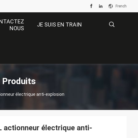
French
NTACTEZ
JE SUIS EN TRAIN
NOUS
D'APPRENDRE.
描
述
n Produits
ionneur électrique anti-explosion
 actionneur électrique anti-