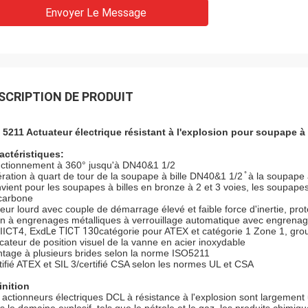
Envoyer Le Message
SCRIPTION DE PRODUIT
 5211 Actuateur électrique résistant à l'explosion pour soupape à 
actéristiques:
ctionnement à 360° jusqu'à DN40&1 1/2
ration à quart de tour de la soupape à bille DN40&1 1/2 ̊ à la soupape 
vient pour les soupapes à billes en bronze à 2 et 3 voies, les soupapes 
carbone
eur lourd avec couple de démarrage élevé et faible force d'inertie, pr
in à engrenages métalliques à verrouillage automatique avec engrenag
IICT4, Exd
Le TICT 130
catégorie pour ATEX et catégorie 1 Zone 1, gro
icateur de position visuel de la vanne en acier inoxydable
tage à plusieurs brides selon la norme ISO5211
tifié ATEX et SIL 3/certifié CSA selon les normes UL et CSA
inition
 actionneurs électriques DCL à résistance à l'explosion sont largement u