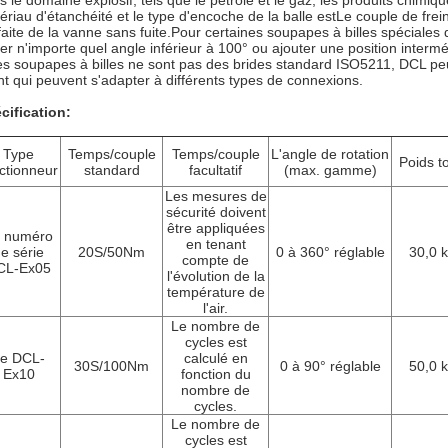
s le domaine explosif, tels que le pétrole et le gaz, les produits chimiqu
ériau d'étanchéité et le type d'encoche de la balle estLe couple de fre
faite de la vanne sans fuite.Pour certaines soupapes à billes spéciales 
ler n'importe quel angle inférieur à 100° ou ajouter une position interm
les soupapes à billes ne sont pas des brides standard ISO5211, DCL pe
ent qui peuvent s'adapter à différents types de connexions.
cification
:
Type
Temps/couple
Temps/couple
L'angle de rotation
Poids to
ctionneur
standard
facultatif
(max. gamme)
Les mesures de
sécurité doivent
être appliquées
 numéro
en tenant
e série
20S/50Nm
0 à 360° réglable
30,0 
compte de
CL-Ex05
l'évolution de la
température de
l'air.
Le nombre de
cycles est
e DCL-
calculé en
30S/100Nm
0 à 90° réglable
50,0 
Ex10
fonction du
nombre de
cycles.
Le nombre de
cycles est