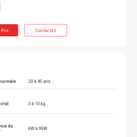
 Prix
Contactez
normale
20 à 45 ans
total
3 à 10 kg
nce du
6W à 90W
rnisseur
r