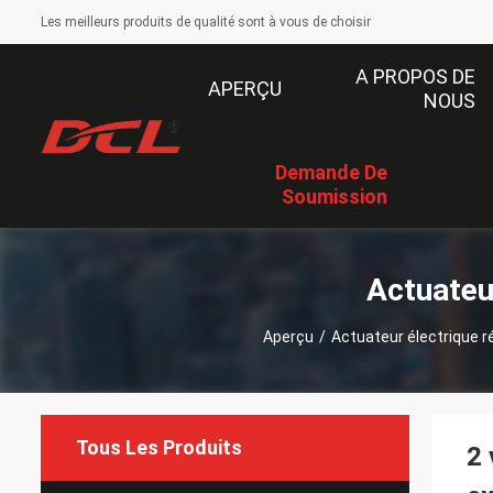
Les meilleurs produits de qualité sont à vous de choisir
A PROPOS DE
APERÇU
NOUS
Demande De
Soumission
Actuateur
Aperçu
/
Actuateur électrique ré
Tous Les Produits
2 