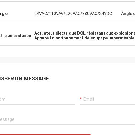
rès satisfaits des
depuis plus de 6 ans.Nos climat
.Ils font toujours
centraux desservent des client
rgie
24VAC/110VAV/220VAC/380VAC/24VDC
Angle d
périences et de tests pour
dans le monde entier avec les p
s nouvelles conceptions et
DCLIls fournissent continuellem
s sommes également
produits très fiables et un servi
Actuateur électrique DCL résistant aux explosion
ur superbe contrôle qualité
ponctuel pour nous aider.
tre en évidence
Appareil d'actionnement de soupape imperméable à
s externalisées.
ISSER UN MESSAGE