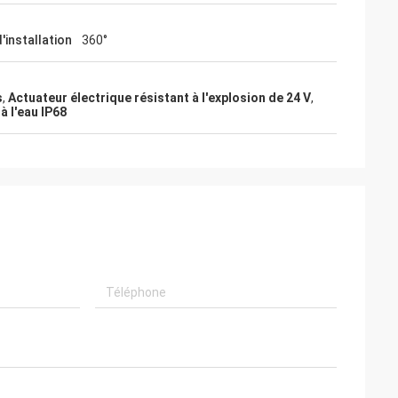
iseurs
s de HVAC
'installation
360°
roduits de
ent des
ce très
s
,
Actuateur électrique résistant à l'explosion de 24 V
,
 l'eau IP68