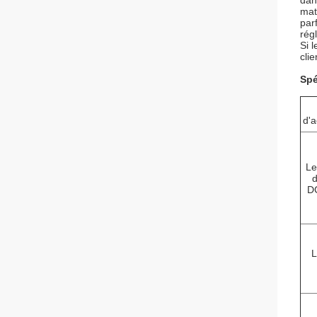
dan
mat
par
rég
Si 
cli
Spé
d'a
Le
d
D
L