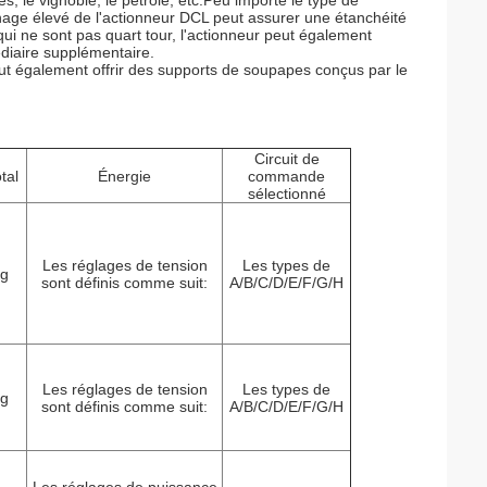
es, le vignoble, le pétrole, etc.Peu importe le type de
inage élevé de l'actionneur DCL peut assurer une étanchéité
qui ne sont pas quart tour, l'actionneur peut également
édiaire supplémentaire.
ut également offrir des supports de soupapes conçus par le
Circuit de
tal
Énergie
commande
sélectionné
Les réglages de tension
Les types de
kg
sont définis comme suit:
A/B/C/D/E/F/G/H
Les réglages de tension
Les types de
kg
sont définis comme suit:
A/B/C/D/E/F/G/H