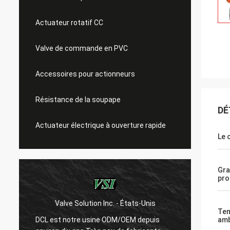
Actuateur rotatif CC
Valve de commande en PVC
Accessoires pour actionneurs
Résistance de la soupape
DÉ
Actuateur électrique à ouverture rapide
Le 
Gra
pro
Valve Solution Inc. - États-Unis
WESA Arma
Tem
DCL est notre usine ODM/OEM depuis
Avec 15 ans d
amb