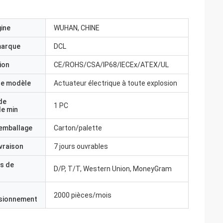
gine
WUHAN, CHINE
marque
DCL
ion
CE/ROHS/CSA/IP68/IECEx/ATEX/UL
e modèle
Actuateur électrique à toute explosion
de
1 PC
e min
'emballage
Carton/palette
ivraison
7 jours ouvrables
s de
D/P, T/T, Western Union, MoneyGram
2000 pièces/mois
isionnement