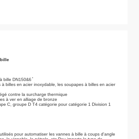
bille
à bille DN150&6 ̊
à billes en acier inoxydable, les soupapes à billes en acier
otégé contre la surcharge thermique
es à ver en alliage de bronze
upe C, groupe D T4 catégorie pour catégorie 1 Division 1
tilisés pour automatiser les vannes à bille à coups d'angle