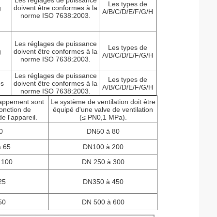
Les réglages de puissance
Les types de
g
doivent être conformes à la
A/B/C/D/E/F/G/H
norme ISO 7638:2003.
Les réglages de puissance
Les types de
g
doivent être conformes à la
A/B/C/D/E/F/G/H
norme ISO 7638:2003.
Les réglages de puissance
Les types de
os
doivent être conformes à la
A/B/C/D/E/F/G/H
norme ISO 7638:2003.
happement sont
Le système de ventilation doit être
fonction de
équipé d'une valve de ventilation
e l'appareil.
(≤ PN0,1 MPa).
0
DN50 à 80
 65
DN100 à 200
 100
DN 250 à 300
25
DN350 à 450
50
DN 500 à 600