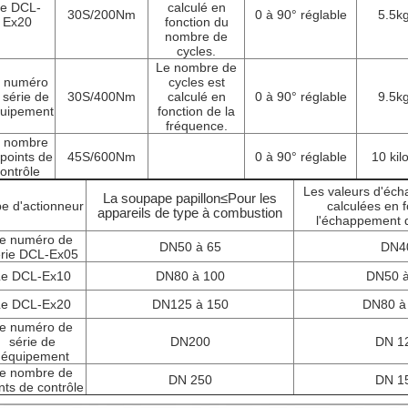
e DCL-
calculé en
30S/200Nm
0 à 90° réglable
5.5k
Ex20
fonction du
nombre de
cycles.
Le nombre de
 numéro
cycles est
 série de
30S/400Nm
calculé en
0 à 90° réglable
9.5k
quipement
fonction de la
fréquence.
 nombre
points de
45S/600Nm
0 à 90° réglable
10 kil
ontrôle
Les valeurs d'éc
La soupape papillon
≤
Pour les
e d'actionneur
calculées en 
appareils de type à combustion
l'échappement d
e numéro de
DN50 à 65
DN4
rie DCL-Ex05
Le DCL-Ex10
DN80 à 100
DN50 à
Le DCL-Ex20
DN125 à 150
DN80 à
e numéro de
série de
DN200
DN 1
l'équipement
e nombre de
DN 250
DN 1
nts de contrôle