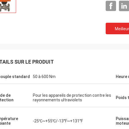
Meilleur
TAILS SUR LE PRODUIT
couple standard
50 à 600 Nm
Heure 
de de
Pour les appareils de protection contre les
Poids 
tection
rayonnements ultraviolets
turen GmbH - Allemagne
Groupe Midea - Chine
pérature
Puissa
-25℃~+55℃/-13°F~+131°F
e coopération avec DCL,
DCL est notre partenaire et fou
iante
moteu