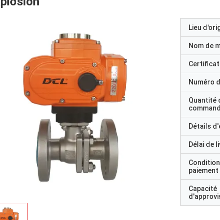
plosion
Lieu d'ori
Nom de 
Certificat
Numéro d
Quantité 
command
Détails d
Délai de l
Condition
paiement
Capacité
d'approv