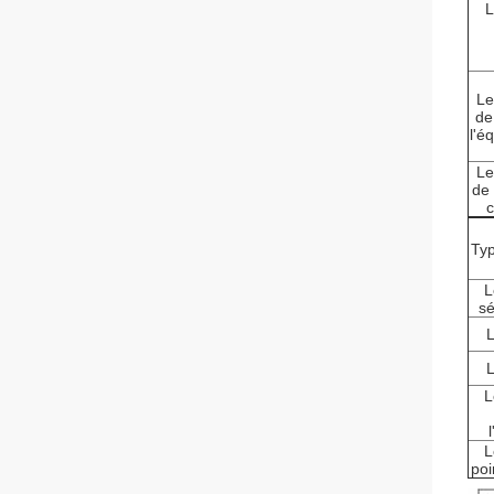
L
Le
de
l'é
Le
de 
c
Typ
L
sé
L
L
poi