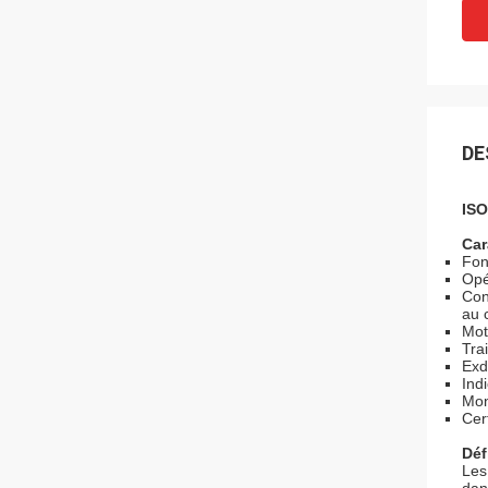
DE
ISO
Car
Fon
Opé
Con
au 
Mot
Tra
Exd
Ind
Mon
Cer
Déf
Les