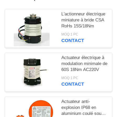
CITATION
L'actionneur électrique
中
miniature à bride CSA
RoHs 15S/18Nm
文
MOQ:1 PC
官
CONTACT
网
Actuateur électrique à
modulation minimale de
PLAN
60S 18Nm AC220V
DU
MOQ:1 PC
CONTACT
SITE
PRIVACY
Actuateur anti-
explosion IP68 en
POLICY
aluminium coulé sous