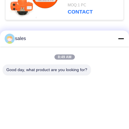
pression
MOQ:1 PC
CONTACT
Catégories populaires
Tous
sales
Actuateur à plusieurs
8:49 AM
Actuateur quart tour
tours
Good day, what product are you looking for?
Actuateur électrique
Actuateur électrique
résistant à l'explosion
intelligent
Actuateur électrique
Actuateur compact
sans défaillance
Valve à papillon
une valve à bille