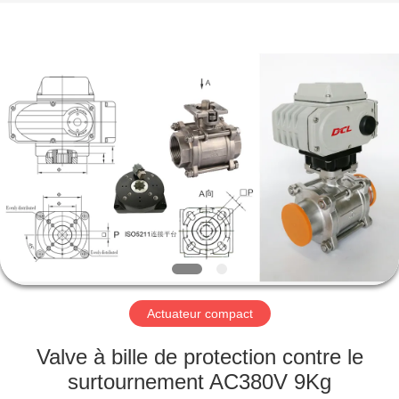
2026
Dynamic
Corporation
Limited.
All
Rights
Reserved.
MAISON
DES
PRODUITS
VR
SHOW
AU
Actuateur compact
SUJET
Valve à bille de protection contre le
DE
surtournement AC380V 9Kg