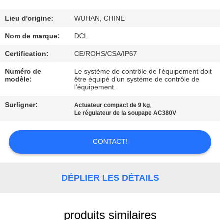
NOUS
Lieu d'origine:
WUHAN, CHINE
VISITE
Nom de marque:
DCL
D'USINE
Certification:
CE/ROHS/CSA/IP67
Numéro de
Le système de contrôle de l'équipement doit
modèle:
être équipé d'un système de contrôle de
CONTRÔLE
l'équipement.
DE
Surligner:
,
Actuateur compact de 9 kg
QUALITÉ
Le régulateur de la soupape AC380V
CONTACT!
CONTACTEZ-
NOUS
DÉPLIER LES DÉTAILS
DEMANDEZ
UNE
produits similaires