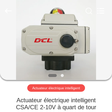
2026
Dynamic
Corporation
Limited.
All
Rights
Reserved.
MAISON
DES
PRODUITS
VR
SHOW
AU
Actuateur électrique intelligent
SUJET
Actuateur électrique intelligent
DE
CSA/CE 2-10V à quart de tour