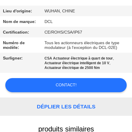
NOUS
Lieu d'origine:
WUHAN, CHINE
VISITE
Nom de marque:
DCL
D'USINE
Certification:
CE/ROHS/CSA/IP67
Numéro de
Tous les actionneurs électriques de type
modèle:
modulateur (à l'exception du DCL-02E)
CONTRÔLE
DE
Surligner:
,
CSA Actuateur électrique à quart de tour
,
Actuateur électrique intelligent de 10 V
QUALITÉ
Actuateur électrique de 2500 Nm
CONTACT!
CONTACTEZ-
NOUS
DÉPLIER LES DÉTAILS
DEMANDEZ
UNE
produits similaires