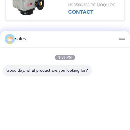
intelligent ISO5211
USD500-700/PC MOQ:1 PC
24VDC
CONTACT
Catégories populaires
Tous
sales
Actuateur à plusieurs
9:53 PM
Actuateur quart tour
tours
Good day, what product are you looking for?
Actuateur électrique
Actuateur électrique
résistant à l'explosion
intelligent
Actuateur électrique
Actuateur compact
sans défaillance
Valve à papillon
une valve à bille