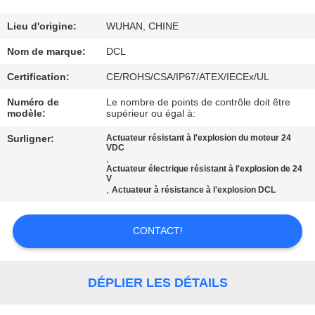
NOUS
Lieu d'origine:
WUHAN, CHINE
VISITE
Nom de marque:
DCL
D'USINE
Certification:
CE/ROHS/CSA/IP67/ATEX/IECEx/UL
Numéro de
Le nombre de points de contrôle doit être
modèle:
supérieur ou égal à:
CONTRÔLE
DE
Surligner:
Actuateur résistant à l'explosion du moteur 24
VDC
,
QUALITÉ
Actuateur électrique résistant à l'explosion de 24
V
,
Actuateur à résistance à l'explosion DCL
CONTACTEZ-
NOUS
CONTACT!
DEMANDEZ
DÉPLIER LES DÉTAILS
UNE