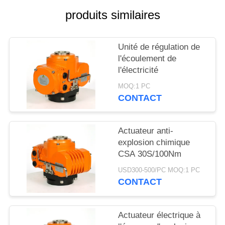
CITATION
produits similaires
中
Unité de régulation de
文
l'écoulement de
l'électricité
官
MOQ:1 PC
网
CONTACT
PLAN
Actuateur anti-
explosion chimique
DU
CSA 30S/100Nm
SITE
USD300-500/PC MOQ:1 PC
CONTACT
PRIVACY
POLICY
Actuateur électrique à