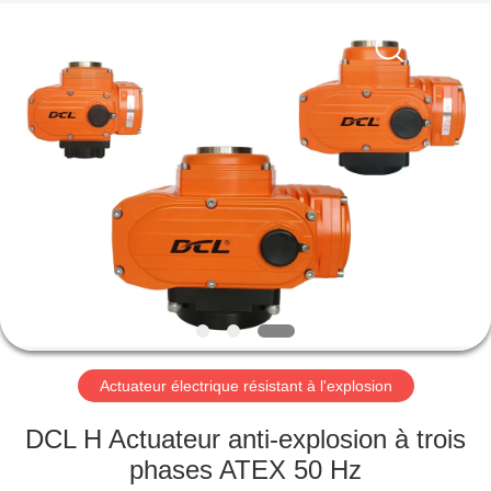
2026
Dynamic
Corporation
Limited.
All
Rights
Reserved.
MAISON
DES
PRODUITS
VR
SHOW
AU
Actuateur électrique résistant à l'explosion
SUJET
DCL H Actuateur anti-explosion à trois
DE
phases ATEX 50 Hz