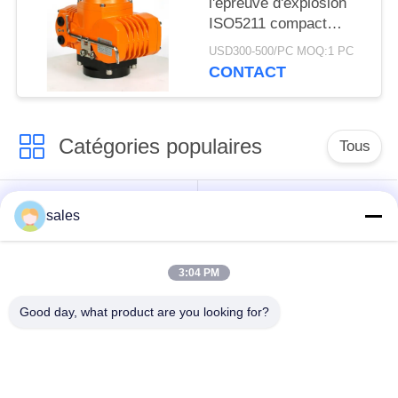
l'épreuve d'explosion
ISO5211 compact
motorisé de 200 Nm
USD300-500/PC MOQ:1 PC
CONTACT
Catégories populaires
Tous
Actuateur à plusieurs
Actuateur quart tour
sales
tours
3:04 PM
Actuateur électrique
Actuateur électrique
résistant à l'explosion
intelligent
Good day, what product are you looking for?
Actuateur électrique
Actuateur compact
sans défaillance