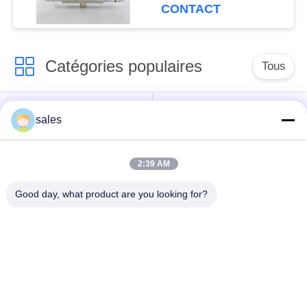
CONTACT
Catégories populaires
Tous
Actuateur à plusieurs
Actuateur quart tour
sales
tours
2:39 AM
Actuateur électrique
Actuateur électrique
résistant à l'explosion
intelligent
Good day, what product are you looking for?
Actuateur électrique
Actuateur compact
sans défaillance
Valve à papillon
une valve à bille
électrique
électrique