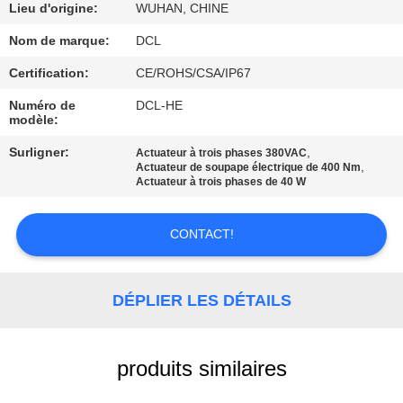
NOUS
Lieu d'origine:
WUHAN, CHINE
Nom de marque:
DCL
VISITE
Certification:
CE/ROHS/CSA/IP67
D'USINE
Numéro de
DCL-HE
modèle:
CONTRÔLE
Surligner:
,
Actuateur à trois phases 380VAC
,
Actuateur de soupape électrique de 400 Nm
DE
Actuateur à trois phases de 40 W
QUALITÉ
CONTACT!
CONTACTEZ-
NOUS
DÉPLIER LES DÉTAILS
DEMANDEZ
produits similaires
UNE