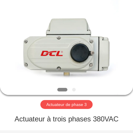
2026
Dynamic
Corporation
Limited.
All
Rights
Reserved.
MAISON
DES
PRODUITS
VR
SHOW
AU
Actuateur de phase 3
SUJET
Actuateur à trois phases 380VAC
DE