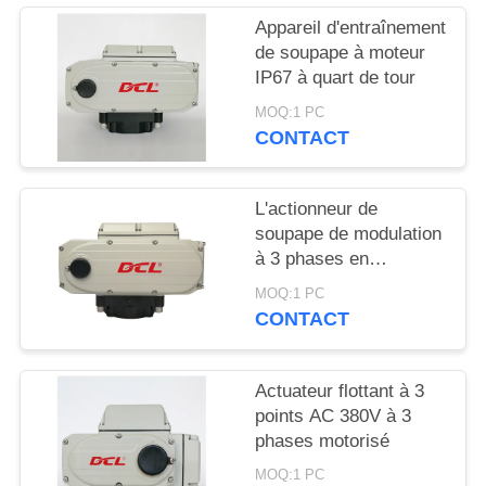
CITATION
Appareil d'entraînement
de soupape à moteur
IP67 à quart de tour
中
MOQ:1 PC
文
CONTACT
官
网
L'actionneur de
soupape de modulation
à 3 phases en
PLAN
céramique RoHS
MOQ:1 PC
DU
CONTACT
SITE
Actuateur flottant à 3
points AC 380V à 3
PRIVACY
phases motorisé
POLICY
MOQ:1 PC